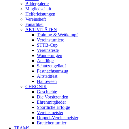
Bildergalerie
Mitgliedschaft
Helferleistungen
Vereinsheft
Fanartikel
AKTIVITÄTEN
Training & Wettkampf
Vereinsturniere
STTB-Cup
Vereinsfeste
Wanderungen
Ausflüge
Schutzengellauf
Fastnachtsumzug
Altstadtfest
Halloween
CHRONIK
Geschichte
Die Vorsitzenden
Ehrenmitglieder
Sportliche Erfolge
Vereinsmeister
Doppel-Vereinsmeister
Brettchenturnier
TEAMS