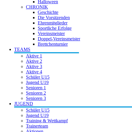
Halloween
CHRONIK
Geschichte
Die Vorsitzenden
Ehrenmitglieder
Sportliche Erfolge
Vereinsmeister
Doppel-Vereinsmeister
Brettchenturnier
TEAMS
Aktive 1
Aktive 2
Aktive 3
Aktive 4
Schüler U15
Jugend U19
Senioren 1
Senioren 2
Senioren 3
JUGEND
Schüler U15
Jugend U19
Training & Wettkampf
Trainerteam
Aktionen