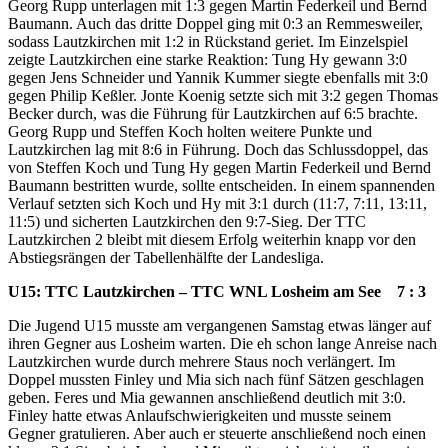
Georg Rupp unterlagen mit 1:3 gegen Martin Federkeil und Bernd
Baumann. Auch das dritte Doppel ging mit 0:3 an Remmesweiler,
sodass Lautzkirchen mit 1:2 in Rückstand geriet. Im Einzelspiel
zeigte Lautzkirchen eine starke Reaktion: Tung Hy gewann 3:0
gegen Jens Schneider und Yannik Kummer siegte ebenfalls mit 3:0
gegen Philip Keßler. Jonte Koenig setzte sich mit 3:2 gegen Thomas
Becker durch, was die Führung für Lautzkirchen auf 6:5 brachte.
Georg Rupp und Steffen Koch holten weitere Punkte und
Lautzkirchen lag mit 8:6 in Führung. Doch das Schlussdoppel, das
von Steffen Koch und Tung Hy gegen Martin Federkeil und Bernd
Baumann bestritten wurde, sollte entscheiden. In einem spannenden
Verlauf setzten sich Koch und Hy mit 3:1 durch (11:7, 7:11, 13:11,
11:5) und sicherten Lautzkirchen den 9:7-Sieg. Der TTC
Lautzkirchen 2 bleibt mit diesem Erfolg weiterhin knapp vor den
Abstiegsrängen der Tabellenhälfte der Landesliga.
U15: TTC Lautzkirchen – TTC WNL Losheim am See 7 : 3
Die Jugend U15 musste am vergangenen Samstag etwas länger auf
ihren Gegner aus Losheim warten. Die eh schon lange Anreise nach
Lautzkirchen wurde durch mehrere Staus noch verlängert. Im
Doppel mussten Finley und Mia sich nach fünf Sätzen geschlagen
geben. Feres und Mia gewannen anschließend deutlich mit 3:0.
Finley hatte etwas Anlaufschwierigkeiten und musste seinem
Gegner gratulieren. Aber auch er steuerte anschließend noch einen