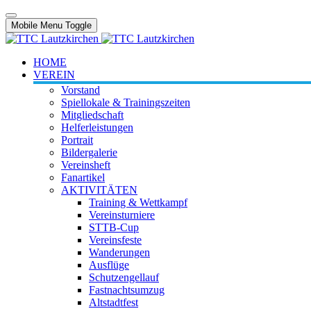
Mobile Menu Toggle
HOME
VEREIN
Vorstand
Spiellokale & Trainingszeiten
Mitgliedschaft
Helferleistungen
Portrait
Bildergalerie
Vereinsheft
Fanartikel
AKTIVITÄTEN
Training & Wettkampf
Vereinsturniere
STTB-Cup
Vereinsfeste
Wanderungen
Ausflüge
Schutzengellauf
Fastnachtsumzug
Altstadtfest