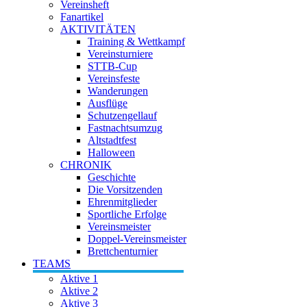
Vereinsheft
Fanartikel
AKTIVITÄTEN
Training & Wettkampf
Vereinsturniere
STTB-Cup
Vereinsfeste
Wanderungen
Ausflüge
Schutzengellauf
Fastnachtsumzug
Altstadtfest
Halloween
CHRONIK
Geschichte
Die Vorsitzenden
Ehrenmitglieder
Sportliche Erfolge
Vereinsmeister
Doppel-Vereinsmeister
Brettchenturnier
TEAMS
Aktive 1
Aktive 2
Aktive 3