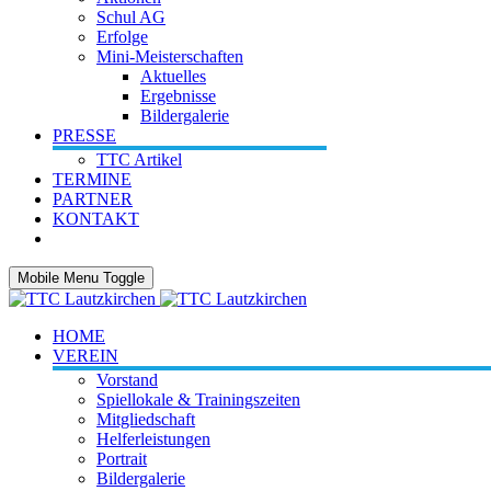
Schul AG
Erfolge
Mini-Meisterschaften
Aktuelles
Ergebnisse
Bildergalerie
PRESSE
TTC Artikel
TERMINE
PARTNER
KONTAKT
Mobile Menu Toggle
HOME
VEREIN
Vorstand
Spiellokale & Trainingszeiten
Mitgliedschaft
Helferleistungen
Portrait
Bildergalerie