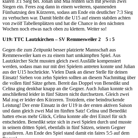
klaren 3:1 Sieg bei. Jonah und Mia reihten sich mit jeweils zwei
Siegen ein. Feres zog dann in einem weiteren, spannenden
Fünfsatzsieg den Kürzeren, sodass am Ende ein deutlicher 7:3 Sieg
zu verbuchen war. Damit bleibt die U15 auf einem stabilen achten
von zwölf Tabellenplätzen und hat die Chance in den nächsten
Wochen noch etwas nach oben zu klettern. Weiter so!
U19: TTC Lautzkirchen – SV Remmesweiler 2 5 : 5
Gegen die zum Zeitpunkt besser platzierte Mannschaft aus
Remmesweiler kam es zu einem hart umkämpften Spiel. Aus
Lautzkircher Sicht mussten gleich zwei Ausfälle kompensiert
werden, sodass man nur mit drei Spielern antreten konnte und Julian
aus der U15 hochrückte. Vielen Dank an dieser Stelle für deinen
Einsatz! Sieben von zehn Spielen sollten an diesem Nachmittag über
die vollen fünf Sätze gehen. Bereit das Doppel von Benedikt und
Celina ging denkbar knapp an die Gegner. Auch Julian konnte sich
anschließend leider in fünf Sätzen nicht durchsetzen. Gleich zwei
Mal zog er leider den Kürzeren. Trotzdem, eine beindruckende
Leistung! Der erste Einsatz in der U19 in der ersten aktiven Saison
und dann gleich zwei Mal im fünften Satz! Celina und Benedikt
hatten etwas mehr Glück, Celina konnte alle drei Einzel für sich
entscheiden. Benedikt setze sich in zwei Spielen durch und musste
in seinem dritten Spiel, ebenfalls in fünf Sätzen, seinem Gegner
gratulieren. Am Ende des Spiel stand damit ein faires 5:5 auf dem