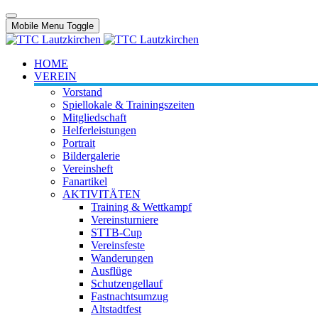
Mobile Menu Toggle
HOME
VEREIN
Vorstand
Spiellokale & Trainingszeiten
Mitgliedschaft
Helferleistungen
Portrait
Bildergalerie
Vereinsheft
Fanartikel
AKTIVITÄTEN
Training & Wettkampf
Vereinsturniere
STTB-Cup
Vereinsfeste
Wanderungen
Ausflüge
Schutzengellauf
Fastnachtsumzug
Altstadtfest