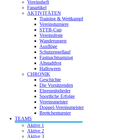
Vereinsheft
Fanartikel
AKTIVITÄTEN
Training & Wettkampf
Vereinsturniere
STTB-Cup
Vereinsfeste
Wanderungen
Ausflüge
Schutzengellauf
Fastnachtsumzug
Altstadtfest
Halloween
CHRONIK
Geschichte
Die Vorsitzenden
Ehrenmitglieder
Sportliche Erfolge
Vereinsmeister
Doppel-Vereinsmeister
Brettchenturnier
TEAMS
Aktive 1
Aktive 2
Aktive 3