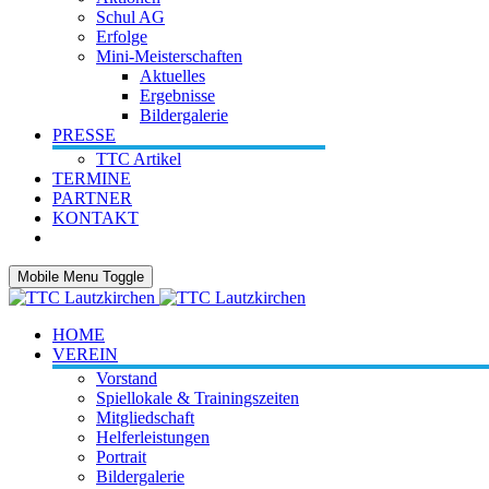
Schul AG
Erfolge
Mini-Meisterschaften
Aktuelles
Ergebnisse
Bildergalerie
PRESSE
TTC Artikel
TERMINE
PARTNER
KONTAKT
Mobile Menu Toggle
HOME
VEREIN
Vorstand
Spiellokale & Trainingszeiten
Mitgliedschaft
Helferleistungen
Portrait
Bildergalerie