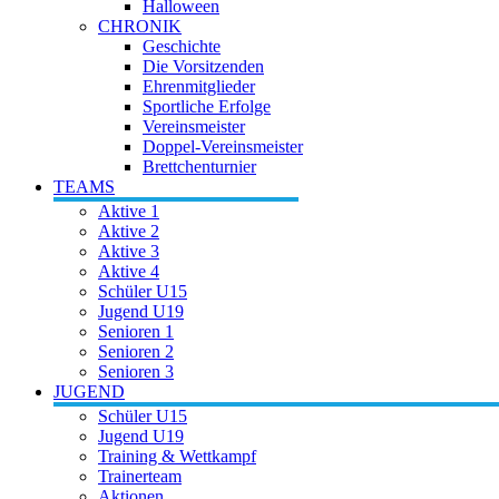
Halloween
CHRONIK
Geschichte
Die Vorsitzenden
Ehrenmitglieder
Sportliche Erfolge
Vereinsmeister
Doppel-Vereinsmeister
Brettchenturnier
TEAMS
Aktive 1
Aktive 2
Aktive 3
Aktive 4
Schüler U15
Jugend U19
Senioren 1
Senioren 2
Senioren 3
JUGEND
Schüler U15
Jugend U19
Training & Wettkampf
Trainerteam
Aktionen