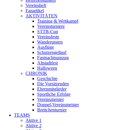
Helferleistungen
Vereinsheft
Fanartikel
AKTIVITÄTEN
Training & Wettkampf
Vereinsturniere
STTB-Cup
Vereinsfeste
Wanderungen
Ausflüge
Schutzengellauf
Fastnachtsumzug
Altstadtfest
Halloween
CHRONIK
Geschichte
Die Vorsitzenden
Ehrenmitglieder
Sportliche Erfolge
Vereinsmeister
Doppel-Vereinsmeister
Brettchenturnier
TEAMS
Aktive 1
Aktive 2