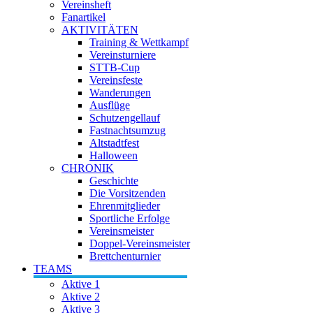
Vereinsheft
Fanartikel
AKTIVITÄTEN
Training & Wettkampf
Vereinsturniere
STTB-Cup
Vereinsfeste
Wanderungen
Ausflüge
Schutzengellauf
Fastnachtsumzug
Altstadtfest
Halloween
CHRONIK
Geschichte
Die Vorsitzenden
Ehrenmitglieder
Sportliche Erfolge
Vereinsmeister
Doppel-Vereinsmeister
Brettchenturnier
TEAMS
Aktive 1
Aktive 2
Aktive 3