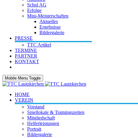
Schul AG
Erfolge
Mini-Meisterschaften
Aktuelles
Ergebnisse
Bildergalerie
PRESSE
TTC Artikel
TERMINE
PARTNER
KONTAKT
Mobile Menu Toggle
HOME
VEREIN
Vorstand
Spiellokale & Trainingszeiten
Mitgliedschaft
Helferleistungen
Portrait
Bildergalerie