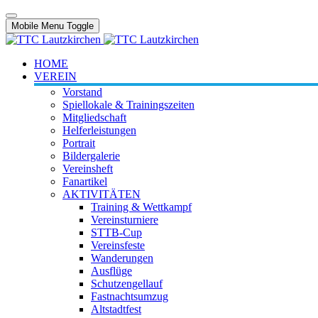
Mobile Menu Toggle
HOME
VEREIN
Vorstand
Spiellokale & Trainingszeiten
Mitgliedschaft
Helferleistungen
Portrait
Bildergalerie
Vereinsheft
Fanartikel
AKTIVITÄTEN
Training & Wettkampf
Vereinsturniere
STTB-Cup
Vereinsfeste
Wanderungen
Ausflüge
Schutzengellauf
Fastnachtsumzug
Altstadtfest