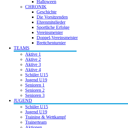
Halloween
CHRONIK
Geschichte
Die Vorsitzenden
Ehrenmitglieder
Sportliche Erfolge
Vereinsmeister
Doppel-Vereinsmeister
Brettchenturnier
TEAMS
Aktive 1
Aktive 2
Aktive 3
Aktive 4
Schüler U15
Jugend U19
Senioren 1
Senioren 2
Senioren 3
JUGEND
Schüler U15
Jugend U19
Training & Wettkampf
Trainerteam
Aktionen