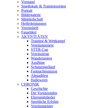
Vorstand
Spiellokale & Trainingszeiten
Portrait
Bildergalerie
Mitgliedschaft
Helferleistungen
Vereinsheft
Fanartikel
AKTIVITÄTEN
Training & Wettkampf
Vereinsturniere
STTB-Cup
Vereinsfeste
Wanderungen
Ausflüge
Schutzengellauf
Fastnachtsumzug
Altstadtfest
Halloween
CHRONIK
Geschichte
Die Vorsitzenden
Ehrenmitglieder
Sportliche Erfolge
Vereinsmeister